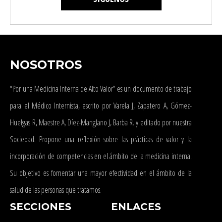
NOSOTROS
“Por una Medicina Interna de Alto Valor” es un documento de trabajo
para el Médico Internista, escrito por Varela J, Zapatero A, Gómez-
Huelgas R, Maestre A, Díez-Manglano J, Barba R. y editado por nuestra
Sociedad. Propone una reflexión sobre las prácticas de valor y la
incorporación de competencias en el ámbito de la medicina interna.
Su objetivo es fomentar una mayor efectividad en el ámbito de la
salud de las personas que tratamos.
SECCIONES
ENLACES