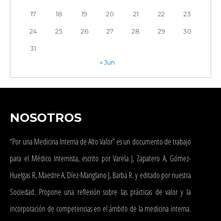
17
18
19
20
21
22
23
24
25
26
27
28
29
30
31
« Jun
NOSOTROS
“Por una Medicina Interna de Alto Valor” es un documento de trabajo
para el Médico Internista, escrito por Varela J, Zapatero A, Gómez-
Huelgas R, Maestre A, Díez-Manglano J, Barba R. y editado por nuestra
Sociedad. Propone una reflexión sobre las prácticas de valor y la
incorporación de competencias en el ámbito de la medicina interna.