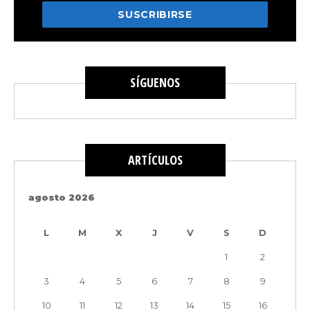
SÍGUENOS
ARTÍCULOS
agosto 2026
L
M
X
J
V
S
D
1
2
3
4
5
6
7
8
9
10
11
12
13
14
15
16