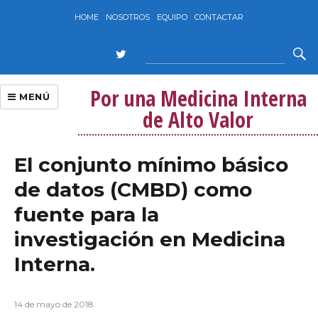
HOME
NOSOTROS
EQUIPO
CONTACTAR
Por una Medicina Interna
MENÚ
de Alto Valor
El conjunto mínimo básico
de datos (CMBD) como
fuente para la
investigación en Medicina
Interna.
14 de mayo de 2018