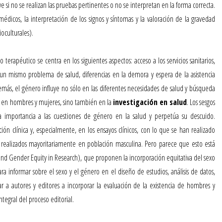
e si no se realizan las pruebas pertinentes o no se interpretan en la forma correcta.
édicos, la interpretación de los signos y síntomas y la valoración de la gravedad
ioculturales).
zo terapéutico
se centra en los siguientes aspectos: acceso a los servicios sanitarios,
un mismo problema de salud, diferencias en la demora y espera de la asistencia
emás, el género influye no sólo en las diferentes necesidades de salud y búsqueda
dos en hombres y mujeres, sino también en la
investigación en salud
. Los sesgos
a importancia a las cuestiones de género en la salud y perpetúa su descuido.
ión clínica y, especialmente, en los ensayos clínicos, con lo que se han realizado
s realizados mayoritariamente en población masculina. Pero parece que esto está
nd Gender Equity in Research), que proponen la incorporación equitativa del sexo
a informar sobre el sexo y el género en el diseño de estudios, análisis de datos,
ar a autores y editores a incorporar la evaluación de la existencia de hombres y
tegral del proceso editorial.