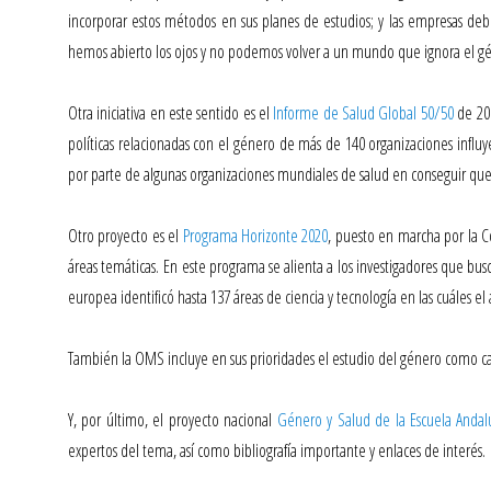
incorporar estos métodos en sus planes de estudios; y las empresas deb
hemos abierto los ojos y no podemos volver a un mundo que ignora el g
Otra iniciativa en este sentido es el
Informe de Salud Global 50/50
de 201
políticas relacionadas con el género de más de 140 organizaciones influy
por parte de algunas organizaciones mundiales de salud en conseguir que
Otro proyecto es el
Programa Horizonte 2020
, puesto en marcha por la C
áreas temáticas.
En este programa se alienta a los investigadores que busc
europea identificó hasta 137 áreas de ciencia y tecnología en las cuáles el 
También la
OMS
incluye en sus prioridades el estudio del género como ca
Y, por último, el proyecto nacional
Género y Salud de la Escuela Andal
expertos del tema, así como bibliografía importante y enlaces de interés.