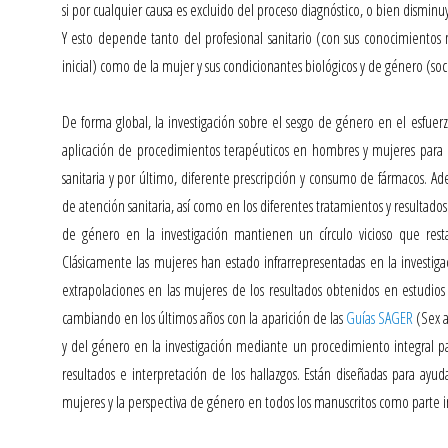
si por cualquier causa es excluido del proceso diagnóstico, o bien disminuy
Y esto depende tanto del profesional sanitario (con sus conocimientos m
inicial) como de la mujer y sus condicionantes biológicos y de género (soc
De forma global, la investigación sobre el
sesgo de género en el esfuer
aplicación de procedimientos terapéuticos en hombres y mujeres para 
sanitaria y por último, diferente prescripción y consumo de fármacos. Ad
de atención sanitaria, así como en los diferentes tratamientos y resulta
de género en la investigación mantienen un círculo vicioso que rest
Clásicamente las mujeres han estado infrarrepresentadas en la investigac
extrapolaciones en las mujeres de los resultados obtenidos en estudio
cambiando en los últimos años con la aparición de las
Guías SAGER
(Sex a
y del género en la investigación mediante un procedimiento integral par
resultados e interpretación de los hallazgos. Están diseñadas para ayud
mujeres y la perspectiva de género en todos los manuscritos como parte in