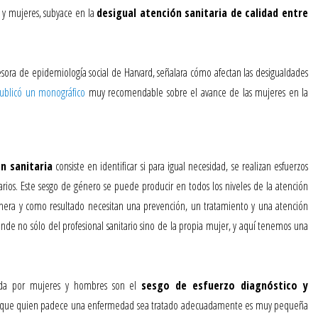
s y mujeres, subyace en la
desigual atención sanitaria de calidad entre
ora de epidemiología social de Harvard, señalara cómo afectan las desigualdades
ublicó un monográfico
muy recomendable sobre el avance de las mujeres en la
n sanitaria
consiste en identificar si para igual necesidad, se realizan esfuerzos
tarios. Este sesgo de género se puede producir en todos los niveles de la atención
anera y como resultado necesitan una prevención, un tratamiento y una atención
de no sólo del profesional sanitario sino de la propia mujer, y aquí tenemos una
ibida por mujeres y hombres son el
sesgo de esfuerzo diagnóstico y
d de que quien padece una enfermedad sea tratado adecuadamente es muy pequeña